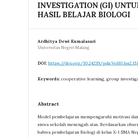
INVESTIGATION (GI) UN
HASIL BELAJAR BIOLOGI
Ardhitya Dewi Kumalasari
Universitas Negeri Malang
https://doi.org/10.24239/pdg.Vol10.Iss2.15
DOI:
cooperative learning, group investig
Keywords:
Abstract
Model pembelajaran mempengaruhi motivasi dan h
siswa sekolah menengah atas. Berdasarkan observ
bahwa pembelajaran Biologi di kelas X-1 SMA Ne