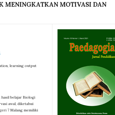
TUK MENINGKATKAN MOTIVASI DAN
1
ation, learning output
asil belajar Biologi
asi awal, diketahui
geri 7 Malang memiliki