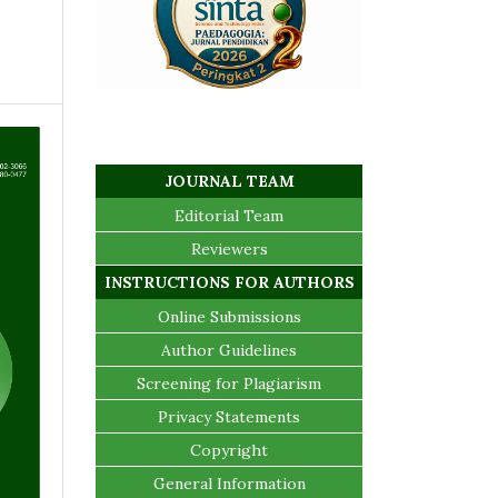
JOURNAL TEAM
Editorial Team
Reviewers
INSTRUCTIONS FOR AUTHORS
Online Submissions
Author Guidelines
Screening for Plagiarism
Privacy Statements
Copyright
General Information