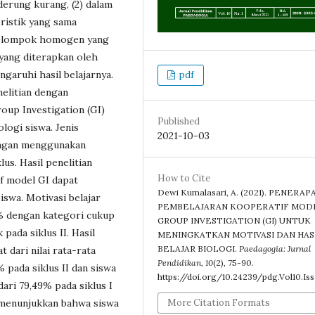
nderung kurang, (2) dalam
ristik yang sama
elompok homogen yang
 yang diterapkan oleh
garuhi hasil belajarnya.
pdf
elitian dengan
up Investigation (GI)
Published
logi siswa. Jenis
2021-10-03
dengan menggunakan
lus. Hasil penelitian
How to Cite
f model GI dapat
Dewi Kumalasari, A. (2021). PENERAP
iswa. Motivasi belajar
PEMBELAJARAN KOOPERATIF MOD
5% dengan kategori cukup
GROUP INVESTIGATION (GI) UNTUK
pada siklus II. Hasil
MENINGKATKAN MOTIVASI DAN HAS
BELAJAR BIOLOGI.
Paedagogia: Jurnal
 dari nilai rata-rata
Pendidikan
,
10
(2), 75-90.
 pada siklus II dan siswa
https://doi.org/10.24239/pdg.Vol10.Iss
ari 79,49% pada siklus I
a menunjukkan bahwa siswa
More Citation Formats