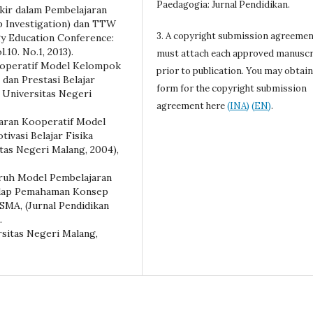
Paedagogia: Jurnal Pendidikan.
ikir dalam Pembelajaran
p Investigation) dan TTW
3. A copyright submission agreeme
ogy Education Conference:
.10. No.1, 2013).
must attach each approved manuscr
Kooperatif Model Kelompok
prior to publication. You may obtain
 dan Prestasi Belajar
form for the copyright submission
 Universitas Negeri
agreement here
(INA)
(EN)
.
jaran Kooperatif Model
ivasi Belajar Fisika
tas Negeri Malang, 2004),
ngaruh Model Pembelajaran
hadap Pemahaman Konsep
SMA, (Jurnal Pendidikan
.
rsitas Negeri Malang,