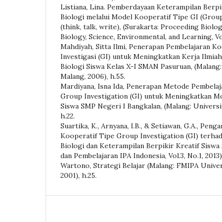
Listiana, Lina. Pemberdayaan Keterampilan Berp
Biologi melalui Model Kooperatif Tipe GI (Grou
(think, talk, write), (Surakarta: Proceeding Biol
Biology, Science, Environmental, and Learning, Vol
Mahdiyah, Sitta Ilmi, Penerapan Pembelajaran 
Investigasi (GI) untuk Meningkatkan Kerja Ilmiah
Biologi Siswa Kelas X-I SMAN Pasuruan, (Malang:
Malang, 2006), h.55.
Mardiyana, Isna Ida, Penerapan Metode Pembela
Group Investigation (GI) untuk Meningkatkan Mot
Siswa SMP Negeri I Bangkalan, (Malang: Universi
h.22.
Suartika, K., Arnyana, I.B., & Setiawan, G.A., Pe
Kooperatif Tipe Group Investigation (GI) ter
Biologi dan Keterampilan Berpikir Kreatif Siswa 
dan Pembelajaran IPA Indonesia, Vol.3, No.1, 2013)
Wartono, Strategi Belajar (Malang: FMIPA Unive
2001), h.25.