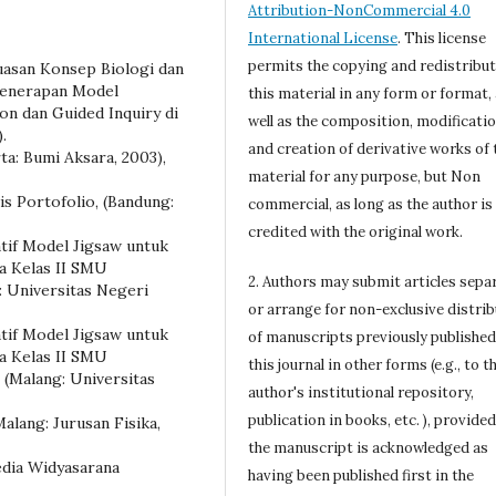
Attribution-NonCommercial 4.0
International License
. This license
permits the copying and redistribut
guasan Konsep Biologi dan
Penerapan Model
this material in any form or format,
on dan Guided Inquiry di
well as the composition, modificatio
.
and creation of derivative works of 
ta: Bumi Aksara, 2003),
material for any purpose, but Non
s Portofolio, (Bandung:
commercial, as long as the author is
credited with the original work.
tif Model Jigsaw untuk
a Kelas II SMU
2. Authors may submit articles sepa
 Universitas Negeri
or arrange for non-exclusive distri
tif Model Jigsaw untuk
of manuscripts previously published
a Kelas II SMU
this journal in other forms (e.g., to t
(Malang: Universitas
author's institutional repository,
publication in books, etc. ), provided
alang: Jurusan Fisika,
the manuscript is acknowledged as
edia Widyasarana
having been published first in the