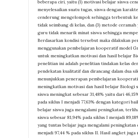
beberapa ciri, yaitu (1) motivasi belajar siswa ce
menyelesaikan suatu tugas, siswa dengan karakte
cenderung mengelompok sehingga terbentuk k
tidak seimbang di kelas, dan (3) metode ceramah
guru tidak menarik minat siswa sehingga mempen
Berdasarkan kondisi tersebut maka dilakukan pen
menggunakan pembelajaran kooperatif model Gro
untuk meningkatkan motivasi dan hasil belajar Bio
penelitian ini adalah penelitian tindakan kelas 
pendekatan kualitatif dan dirancang dalam dua sik
menunjukkan penerapan pembelajaran kooperati
meningkatkan motivasi dan hasil belajar Biologi s
siswa meningkat sebesar 31,48% yaitu dari 46,1
pada siklus I menjadi 77,63% dengan kategori baik 
belajar siswa juga mengalami peningkatan, terlihat
siswa sebesar 81,94% pada siklus I menjadi 89,18%
yang tuntas belajar juga mengalami peningkatan d
menjadi 97,44 % pada siklus II. Hasil angket jug