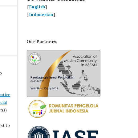
[
English
]
[
Indonesian
]
Our Partners:
o
ative
ial
r(s)
rst to