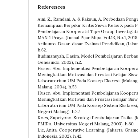
References
Aini, Z., Ramdani, A. & Raksun, A. Perbedaan Pen
Kemampuan Berpikir Kritis Siswa Kelas X pada 
Pembelajaran Kooperatif Tipe Group Investigati
MAN 1 Praya, (Jurnal Pijar Mipa, Vol.13, No.1, 2018)
Arikunto. Dasar-dasar Evaluasi Pendidikan, (Jakar
h.62.
Budimansyah, Dasim, Model Pembelajaran Berbasi
Genesindo, 2002), h.2.
Husen, Abu. Implementasi Pembelajaran Koopera
Meningkatkan Motivasi dan Prestasi Belajar Sisw
Laboratorium UM Pada Konsep Eksresi, (Malang:
Malang, 2004), h.53.
Husen, Abu. Implementasi Pembelajaran Koopera
Meningkatkan Motivasi dan Prestasi Belajar Sisw
Laboratorium UM Pada Konsep Sistem Ekskresi, 
Negeri Malang), h.27.
Koes, Supriyono. Strategi Pembelajaran Fisika, (M
FMIPA, Universitas Negeri Malang, 2003), h.80.
Lie, Anita, Cooperative Learning, (Jakarta: Gram
Indonesia, 2002), h.42.