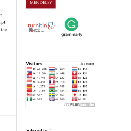
nt
ipt
 the
Indexed by::