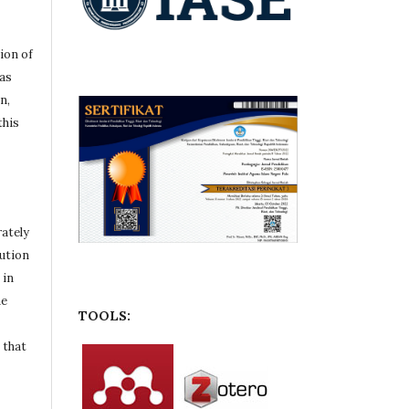
ion of
 as
n,
this
rately
bution
 in
he
TOOLS:
 that