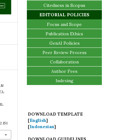
Citedness in Scopus
EDITORIAL POLICIES
Focus and Scope
Publication Ethics
GenAI Policies
Peer Review Process
Collaboration
Author Fees
Indexing
AN
EL
IL
DOWNLOAD TEMPLATE
[
English
]
2.151
[
Indonesian
]
DOWNLOAD GUIDELINES