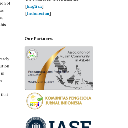
ion of
[
English
]
 as
[
Indonesian
]
n,
this
Our Partners:
rately
bution
 in
he
 that