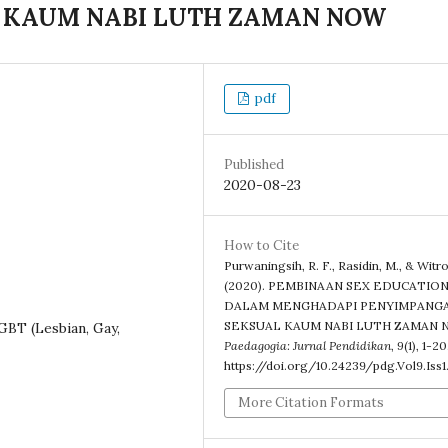
 KAUM NABI LUTH ZAMAN NOW
pdf
Published
2020-08-23
How to Cite
Purwaningsih, R. F., Rasidin, M., & Witro
(2020). PEMBINAAN SEX EDUCATIO
DALAM MENGHADAPI PENYIMPANG
SEKSUAL KAUM NABI LUTH ZAMAN 
GBT (Lesbian, Gay,
Paedagogia: Jurnal Pendidikan
,
9
(1), 1-20
https://doi.org/10.24239/pdg.Vol9.Iss1
More Citation Formats