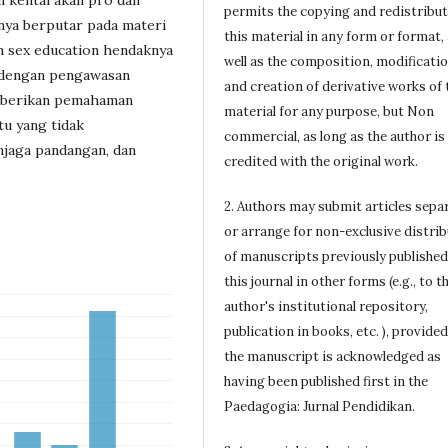
 kental akan pro dan
permits the copying and redistribut
nya berputar pada materi
this material in any form or format,
n sex education hendaknya
well as the composition, modificatio
i dengan pengawasan
and creation of derivative works of 
mberikan pemahaman
material for any purpose, but Non
tu yang tidak
commercial, as long as the author is
njaga pandangan, dan
credited with the original work.
2. Authors may submit articles sepa
or arrange for non-exclusive distri
of manuscripts previously published
this journal in other forms (e.g., to t
author's institutional repository,
publication in books, etc. ), provided
the manuscript is acknowledged as
having been published first in the
Paedagogia: Jurnal Pendidikan.