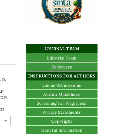
JOURNAL TEAM
Editorial Team
Reviewers
INSTRUCTIONS FOR AUTHORS
, D.
Online Submissions
N
AN
Author Guidelines
NOW.
Screening for Plagiarism
.
.55
Privacy Statements
Copyright
General Information