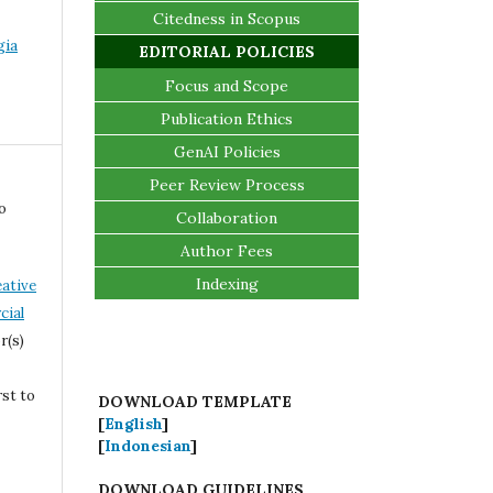
Citedness in Scopus
gia
EDITORIAL POLICIES
Focus and Scope
Publication Ethics
GenAI Policies
Peer Review Process
o
Collaboration
Author Fees
Indexing
ative
ial
r(s)
rst to
DOWNLOAD TEMPLATE
[
English
]
[
Indonesian
]
DOWNLOAD GUIDELINES