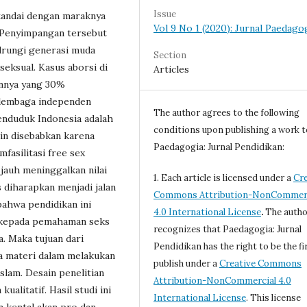
Issue
tandai dengan maraknya
Vol 9 No 1 (2020): Jurnal Paedago
 Penyimpangan tersebut
ndrungi generasi muda
Section
eksual. Kasus aborsi di
Articles
hunnya yang 30%
i lembaga independen
The author agrees to the following
enduduk Indonesia adalah
conditions upon publishing a work t
in disebabkan karena
Paedagogia: Jurnal Pendidikan:
asilitasi free sex
jauh meninggalkan nilai
1. Each article is licensed under a
Cre
 diharapkan menjadi jalan
Commons Attribution-NonCommerc
bahwa pendidikan ini
4.0 International License
.
The autho
kepada pemahaman seks
recognizes that Paedagogia: Jurnal
. Maka tujuan dari
Pendidikan has the right to be the fi
na materi dalam melakukan
publish under a
Creative Commons
lam. Desain penelitian
Attribution-NonCommercial 4.0
alitatif. Hasil studi ini
International License
. This license