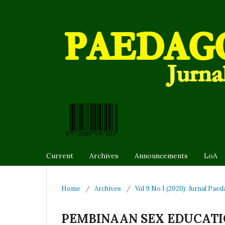
Current
Archives
Announcements
LoA
Home
/
Archives
/
Vol 9 No 1 (2020): Jurnal Pae
PEMBINAAN SEX EDUCAT