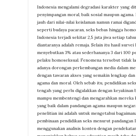
Indonesia mengalami degradasi karakter yang di
penyimpangan moral, baik sosial maupun agama.
jauh dari nilai-nilai keislaman namun ramai diga
seperti budaya pacaran, seks bebas hingga homos
Indonesia terjadi sekitar 2,5 juta jiwa setiap ta
diantaranya adalah remaja. Selain itu hasil surve
menyebutkan 3% atau sederhananya 3 dari 100 p
pelaku homoseksual. Fenomena tersebut tidak la
adanya dorongan perkembangan media dalam memf
dengan tawaran akses yang semakin lengkap dan 
agama dan moral. Oleh sebab itu, pendidikan seks
tengah yang perlu digalakkan dengan keyakinan 
mampu membentengi dan mengarahkan mereka 
yang baik dalam pandangan agama maupun negara
penelitian ini adalah untuk mengetahui bagaima
pembinaan pendidikan seks menurut pandangan Is
menggunakan analisis konten dengan pendekatan ku