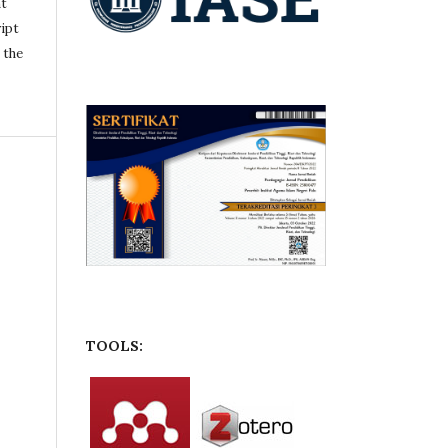
nt
ipt
 the
TOOLS: