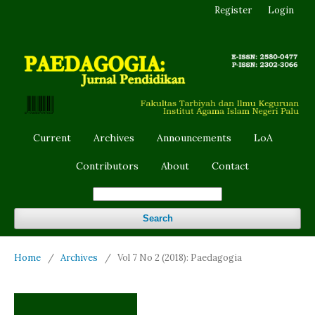
Register
Login
Current
Archives
Announcements
LoA
Contributors
About
Contact
Search
Home
/
Archives
/
Vol 7 No 2 (2018): Paedagogia